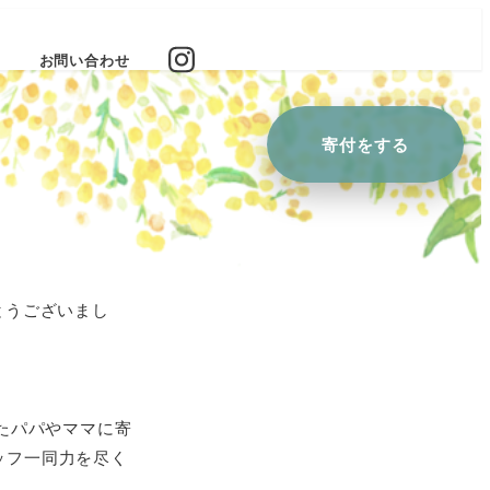
お問い合わせ
寄付を
する
）
とうございまし
またパパやママに寄
ッフ一同力を尽く