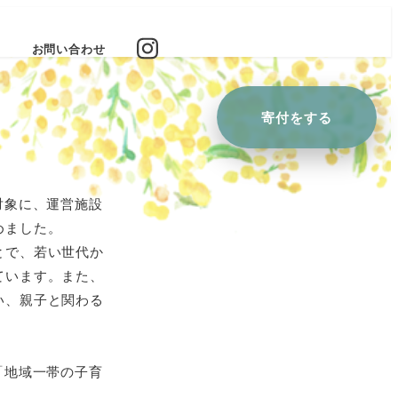
お問い合わせ
寄付を
する
対象に、運営施設
めました。
とで、若い世代か
ています。また、
い、親子と関わる
「地域一帯の子育